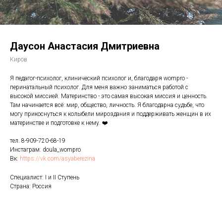
Даусон Анастасия Дмитриевна
Киров
Я педагог-психолог, клинический психолог и, благодаря wompro -
перинатальный психолог. Для меня важно заниматься работой с
высокой миссией. Материнство - это самая высокая миссия и ценность.
Там начинается всё: мир, общество, личность. Я благодарна судьбе, что
могу прикоснуться к колыбели мироздания и поддерживать женщин в их
материнстве и подготовке к нему. ❤️
тел. 8-909-720-68-19
Инстаграм: doula_wompro
Вк:
https://vk.com/asyaberezina
Специалист: I и II Ступень
Страна: Россия