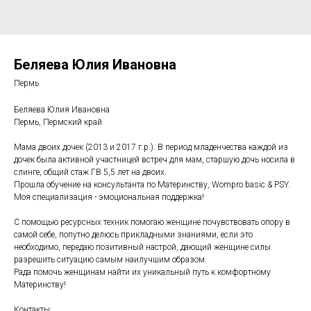
Беляева Юлия Ивановна
Пермь
Беляева Юлия Ивановна
Пермь, Пермский край
Мама двоих дочек (2013 и 2017 г.р.). В период младенчества каждой из
дочек была активной участницей встреч для мам, старшую дочь носила в
слинге, общий стаж ГВ 5,5 лет на двоих.
Прошла обучение на консультанта по Материнству, Wompro basic & PSY.
Моя специализация - эмоциональная поддержка!
С помощью ресурсных техник помогаю женщине почувствовать опору в
самой себе, попутно делюсь прикладными знаниями, если это
необходимо, передаю позитивный настрой, дающий женщине силы
разрешить ситуацию самым наилучшим образом.
Рада помочь женщинам найти их уникальный путь к комфортному
Материнству!
Контакты: